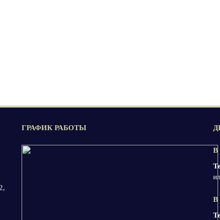
ГРАФИК РАБОТЫ
Д
В
Т
ил
2,
В
Т