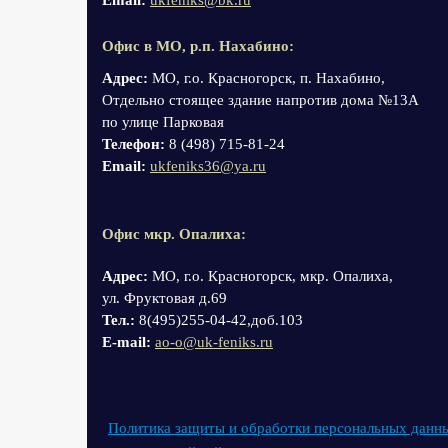
Email:
ukfeniks@bk.ru
Офис в МО, р.п. Нахабино:
Адрес:
МО, г.о. Красногорск, п. Нахабино,
Отдельно стоящее здание напротив дома №13А
по улице Парковая
Телефон:
8 (498) 715-81-24
Email:
ukfeniks36@ya.ru
Офис мкр. Опалиха:
Адрес:
МО, г.о. Красногорск, мкр. Опалиха,
ул. Фруктовая д.69
Тел.:
8(495)255-04-42,доб.103
Е-mail:
ao-o@uk-feniks.ru
Политика защиты и обработки персональных данн