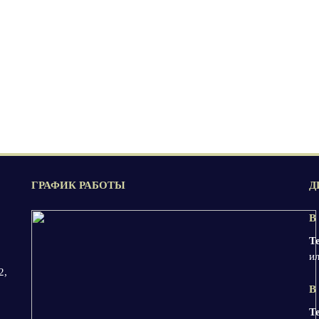
ГРАФИК РАБОТЫ
Д
В
Т
ил
2,
В
Т