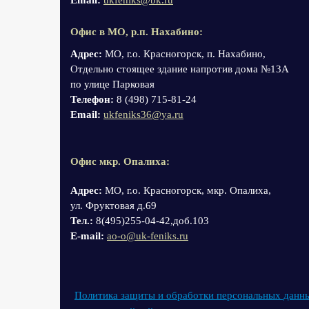
Email:
ukfeniks@bk.ru
Офис в МО, р.п. Нахабино:
Адрес:
МО, г.о. Красногорск, п. Нахабино,
Отдельно стоящее здание напротив дома №13А
по улице Парковая
Телефон:
8 (498) 715-81-24
Email:
ukfeniks36@ya.ru
Офис мкр. Опалиха:
Адрес:
МО, г.о. Красногорск, мкр. Опалиха,
ул. Фруктовая д.69
Тел.:
8(495)255-04-42,доб.103
Е-mail:
ao-o@uk-feniks.ru
Политика защиты и обработки персональных данн