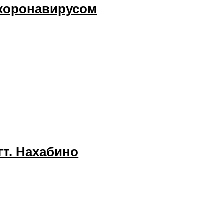
 коронавирусом
гт. Нахабино