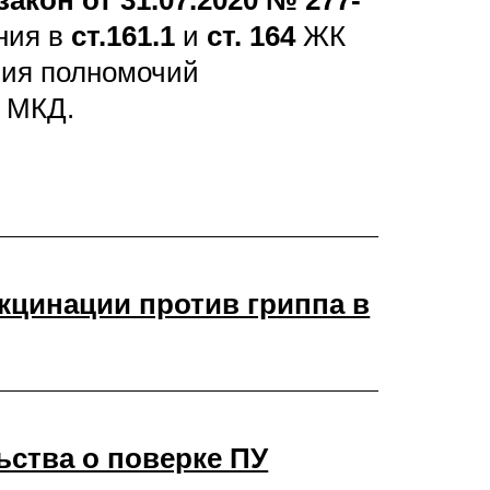
кон от 31.07.2020 № 277-
ния в
ст.161.1
и
ст. 164
ЖК
ния полномочий
а МКД.
кцинации против гриппа в
ьства о поверке ПУ