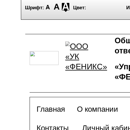
Шрифт:
Цвет:
И
Общ
отв
«Уп
«Ф
Главная
О компании
Контакты
Личный каби